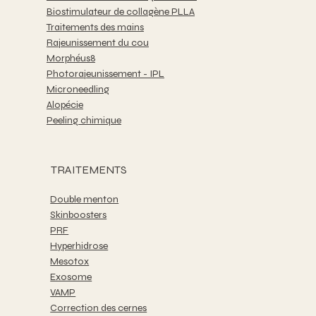
Biostimulateur de collagène PLLA
Traitements des mains
Rajeunissement du cou
Morphéus8
Photorajeunissement - IPL
Microneedling
Alopécie
Peeling chimique
TRAITEMENTS
Double menton
Skinboosters
PRF
Hyperhidrose
Mesotox
Exosome
VAMP
Correction des cernes